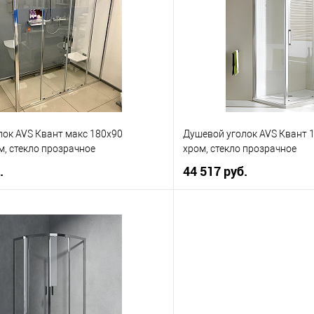
 клик
К сравнению
Купить в 1 клик
е
В наличии
В избранное
лок AVS Квант макс 180x90
Душевой уголок AVS Квант 
, стекло прозрачное
хром, стекло прозрачное
.
44 517 руб.
В корзину
В корз
 клик
К сравнению
Купить в 1 клик
е
В наличии
В избранное