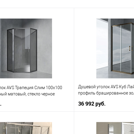
Душевой уголок AVS Куб Лай
лок AVS Трапеция Слим 100x100
профиль брашированное зол
ный матовый, стекло черное
прозрачное
.
36 992 руб.
В корзину
В корз