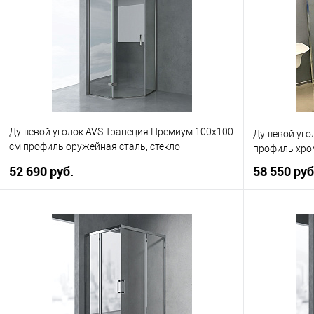
Купить в 1 клик
К сравнению
Купить в 1
В избранное
В наличии
В избранно
Душевой уголок AVS Трапеция Премиум 100х100
Душевой уго
см профиль оружейная сталь, стекло
профиль хром
прозрачное
52 690 руб.
58 550 руб
В корзину
Купить в 1 клик
К сравнению
Купить в 1
В избранное
В наличии
В избранно