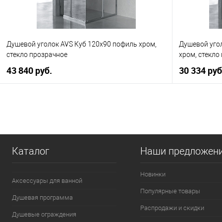
Душевой уголок AVS Куб 120x90 пофиль хром,
Душевой уго
стекло прозрачное
хром, стекло
43 840 руб.
30 334 руб
В корзину
Купить в 1 клик
К сравнению
Купить в 1
В избранное
В наличии
В избранно
Каталог
Наши предложен
Новинки
Аксессуары для ванной
Популярные товары
Душевая программа
Распродажи и скидки
Душевые ограждения