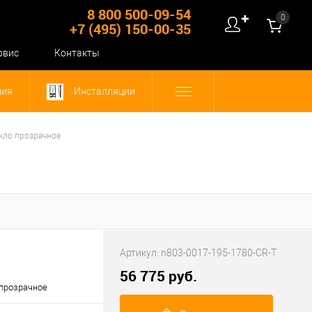
8 800 500-09-54
0
✚
+7 (495) 150-00-35
рвис
Контакты
ния
Инсталляции
кло прозрачное
Артикул:
n803-0017-195-1780-CR-T
56 775 руб.
 прозрачное