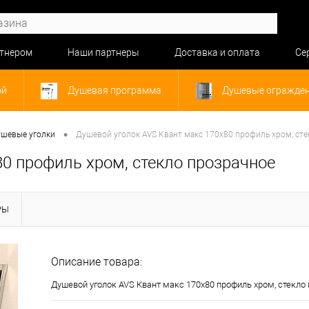
ртнером
Наши партнеры
Доставка и оплата
Се
ой
Душевая программа
Душевые огражде
•
шевые уголки
Душевой уголок AVS Квант макс 170x80 профиль хром, сте
0 профиль хром, стекло прозрачное
РЫ
Описание товара:
Душевой уголок AVS Квант макс 170x80 профиль хром, стекло