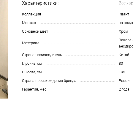
Характеристики:
Все ха
Коллекция
Квант
Монтаж
на подд
Основной цвет
Хром
Закален
Материал
анодир
Страна-производитель
Китай
Глубина, см
80
Высота, см
195
Страна происхождения бренда
Россия
Гарантия, мес
2 года