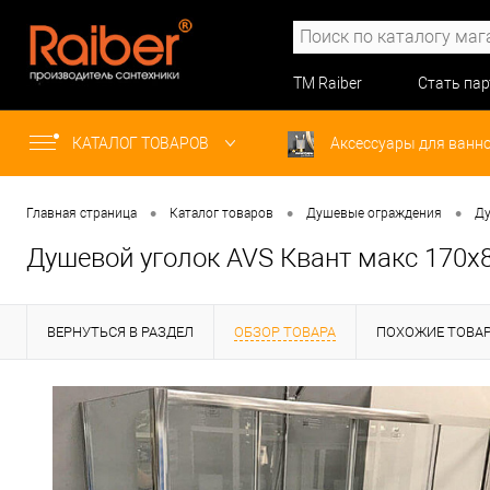
ТМ Raiber
Стать па
КАТАЛОГ ТОВАРОВ
Аксессуары для ванн
•
•
•
Главная страница
Каталог товаров
Душевые ограждения
Ду
Душевой уголок AVS Квант макс 170x8
ВЕРНУТЬСЯ В РАЗДЕЛ
ОБЗОР ТОВАРА
ПОХОЖИЕ ТОВА