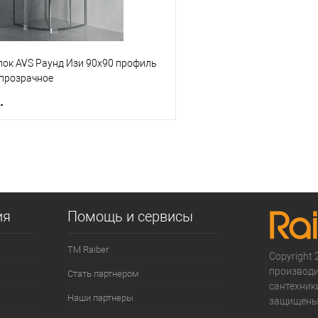
лок AVS Раунд Изи 90x90 профиль
 прозрачное
.
В корзину
 клик
К сравнению
е
В наличии
ия
Помощь и сервисы
ТМ Raiber
Copyright 2
производи
Стать партнером
сантехники
Наши партнеры
защищены