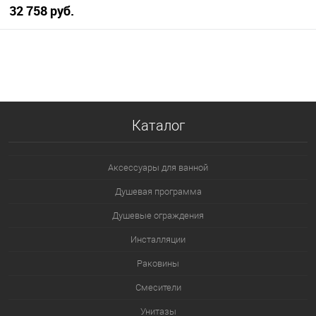
0013-GM оружейная сталь, квадратные кнопки
32 758 руб.
В корзину
В избранное
В наличии
Каталог
Аксессуары для ванной
Душевая программа
Душевые ограждения
Инсталляции
Раковины
Смесители
Унитазы