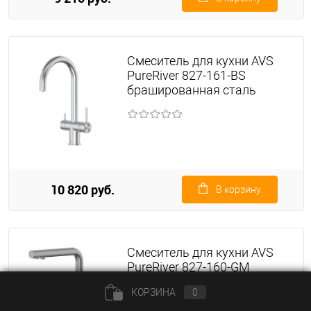
Смеситель для кухни AVS
PureRiver 827-161-BS
брашированная сталь
10 820 руб.
В корзину
Смеситель для кухни AVS
PureRiver 827-160-GM
оружейная сталь, Г-
КОРЗИНА
0
образный излив