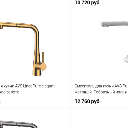
.
10 720 руб.
В корзину
В корз
 клик
К сравнению
Купить в 1 клик
е
В наличии
В избранное
я кухни AVS LineaPure elegant
Смеситель для кухни AVS Pu
ое золото
матовый, Г-образный излив
.
12 760 руб.
В корзину
В корз