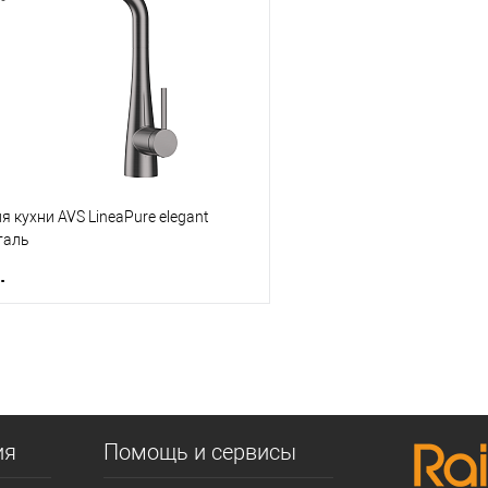
 клик
К сравнению
Купить в 1 клик
е
В наличии
В избранное
я кухни AVS LineaPure elegant
таль
.
В корзину
 клик
К сравнению
е
В наличии
ия
Помощь и сервисы