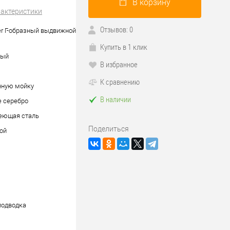
В корзину
рактеристики
Отзывов: 0
er Г-образный выдвижной
Купить в 1 клик
ный
В избранное
К сравнению
нную мойку
В наличии
е серебро
еющая сталь
Поделиться
ой
подводка