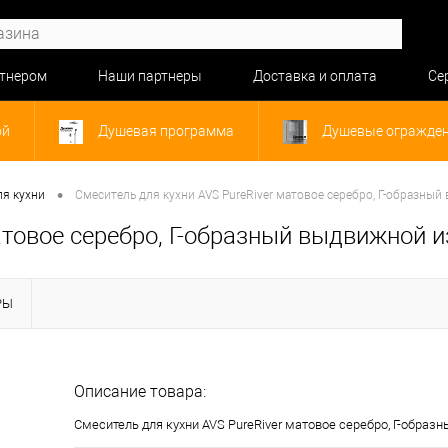
ртнером
Наши партнеры
Доставка и оплата
Се
ой
Душевая программа
Душевые огражде
•
ля кухни
Смеситель для кухни AVS PureRiver матовое серебро, Г-образны
атовое серебро, Г-образный выдвижной 
РЫ
Описание товара:
Смеситель для кухни AVS PureRiver матовое серебро, Г-образ