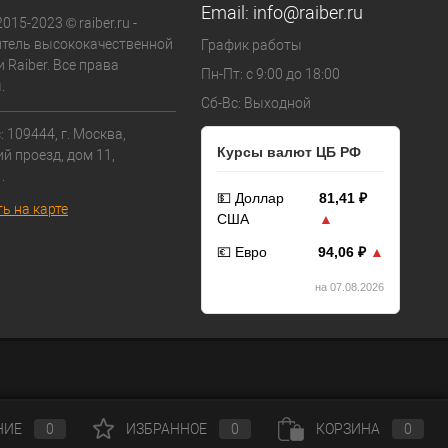
Email:
info@raiber.ru
015-2023 © raiber.ru -
тель высококачественной
График работы
 Raiber. Все права
Пн-Пт: с 9:00 до 18:00
.
Сб-Вс: Выходной
 109444, г. Москва,
Курсы валют ЦБ РФ
й проезд, дом 11,
.
💵 Доллар
81,41 ₽
ь на карте
США
▲
💶 Евро
94,06 ₽
▲
на 07.08.2026
НИЕ
0
ИЗБРАННОЕ
0
КОРЗИНА
0