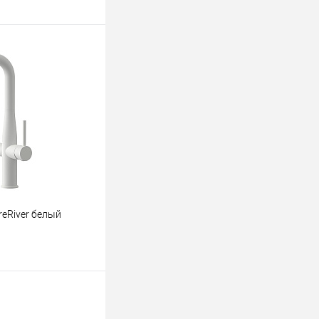
ину
К сравнению
В наличии
reRiver белый
ину