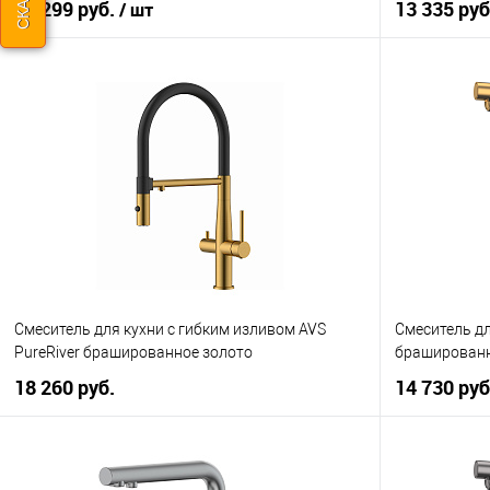
17 299 руб.
13 335 руб
/ шт
В корзину
Купить в 1
Купить в 1 клик
К сравнению
В избранно
В избранное
Под заказ
Смеситель для кухни с гибким изливом AVS
Смеситель дл
PureRiver брашированное золото
брашированн
18 260 руб.
14 730 руб
В корзину