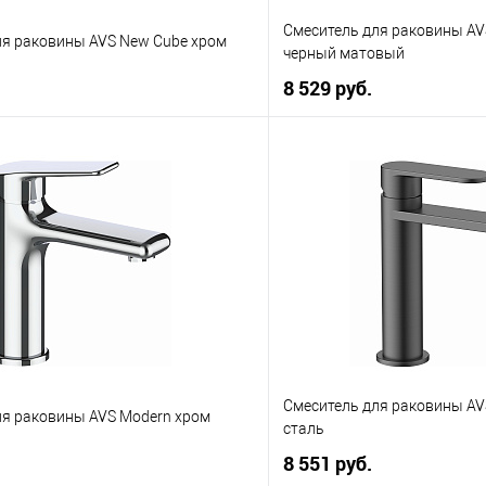
Смеситель для раковины AV
ля раковины AVS New Cube хром
черный матовый
8 529 руб.
В корзину
В корз
 клик
К сравнению
Купить в 1 клик
е
В наличии
В избранное
Смеситель для раковины AV
ля раковины AVS Modern хром
сталь
8 551 руб.