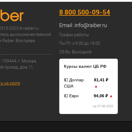
8 800 500-09-54
Email:
info@raiber.ru
015-2023 © raiber.ru -
тель высококачественной
График работы
 Raiber. Все права
Пн-Пт: с 9:00 до 18:00
.
Сб-Вс: Выходной
 109444, г. Москва,
Курсы валют ЦБ РФ
й проезд, дом 11,
.
💵 Доллар
81,41 ₽
ь на карте
США
▲
💶 Евро
94,06 ₽
▲
на 07.08.2026