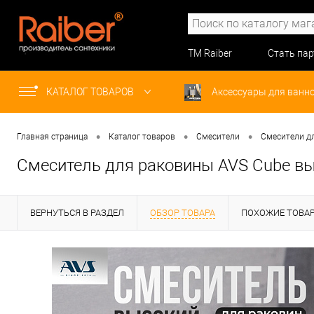
ТМ Raiber
Стать па
КАТАЛОГ ТОВАРОВ
Аксессуары для ванн
•
•
•
Главная страница
Каталог товаров
Смесители
Смесители д
Смеситель для раковины AVS Cube вы
ВЕРНУТЬСЯ В РАЗДЕЛ
ОБЗОР ТОВАРА
ПОХОЖИЕ ТОВА