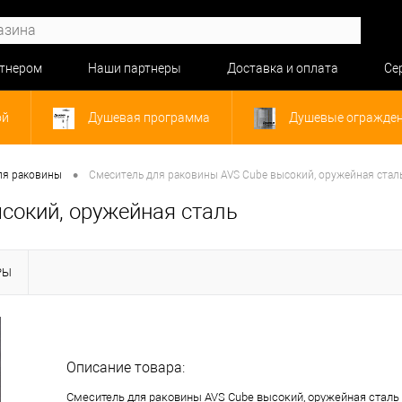
ртнером
Наши партнеры
Доставка и оплата
Се
ой
Душевая программа
Душевые огражде
•
ля раковины
Смеситель для раковины AVS Cube высокий, оружейная стал
сокий, оружейная сталь
РЫ
Описание товара:
Смеситель для раковины AVS Cube высокий, оружейная сталь