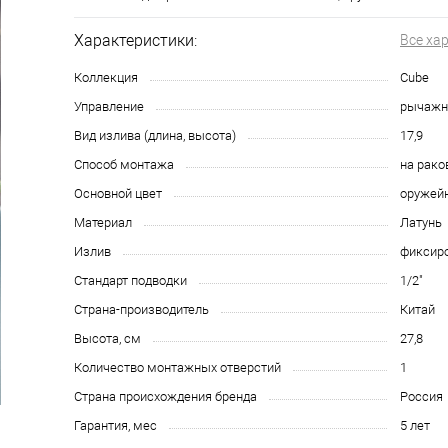
Характеристики:
Все ха
Коллекция
Cube
Управление
рычаж
Вид излива (длина, высота)
17,9
Способ монтажа
на рако
Основной цвет
оружейн
Материал
Латунь
Излив
фиксир
Стандарт подводки
1/2"
Страна-производитель
Китай
Высота, см
27,8
Количество монтажных отверстий
1
Страна происхождения бренда
Россия
Гарантия, мес
5 лет