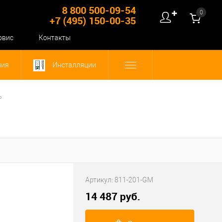
8 800 500-09-54
0
✚
+7 (495) 150-00-35
рвис
Контакты
ния
Инсталляции
ь
Артикул:
811-201-GM
14 487 руб.