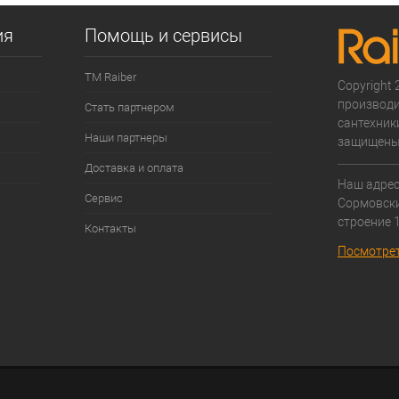
е
В наличии
ия
Помощь и сервисы
ТМ Raiber
Copyright 2
производи
Стать партнером
сантехники
Наши партнеры
защищены
Доставка и оплата
Наш адрес:
Сервис
Cормовски
строение 1
Контакты
Посмотрет