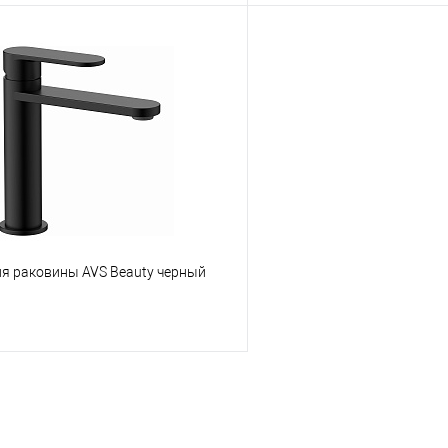
В корзину
В корз
 клик
К сравнению
Купить в 1 клик
е
В наличии
В избранное
ля раковины AVS Beauty черный
В корзину
 клик
К сравнению