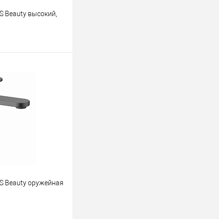
S Beauty высокий,
ину
К сравнению
В наличии
S Beauty оружейная