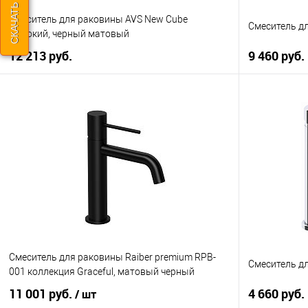
Смеситель для раковины AVS New Cube
Смеситель д
высокий, черный матовый
12 213 руб.
9 460 руб.
В корзину
Купить в 1 клик
К сравнению
Купить в 1
В избранное
В наличии
В избранно
Cмеситель для раковины Raiber premium RPB-
Смеситель д
001 коллекция Graceful, матовый черный
11 001 руб.
4 660 руб.
/ шт