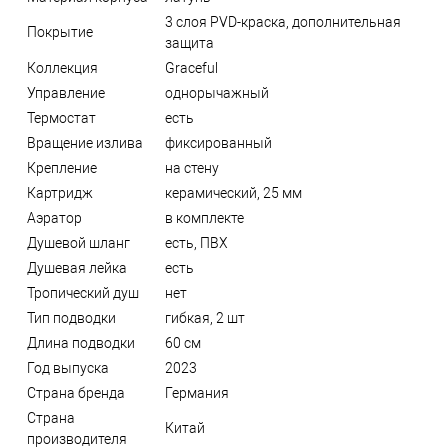
3 слоя PVD-краска, дополнительная
Покрытие
защита
Коллекция
Graceful
Управление
однорычажный
Термостат
есть
Вращение излива
фиксированный
Крепление
на стену
Картридж
керамический, 25 мм
Аэратор
в комплекте
Душевой шланг
есть, ПВХ
Душевая лейка
есть
Тропический душ
нет
Тип подводки
гибкая, 2 шт
Длина подводки
60 см
Год выпуска
2023
Страна бренда
Германия
Страна
Китай
производителя