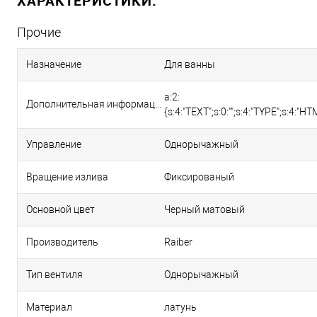
ХАРАКТЕРИСТИКИ:
Прочие
Назначение
Для ванны
a:2:
Дополнительная информация о товаре
{s:4:"TEXT";s:0:"";s:4:"TYPE";s:4:"HTM
Управление
Однорычажный
Вращение излива
Фиксированый
Основной цвет
Черный матовый
Производитель
Raiber
Тип вентиля
Однорычажный
Материал
латунь