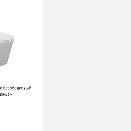
ину
К сравнению
В наличии
ма безободковый
деньем
ину