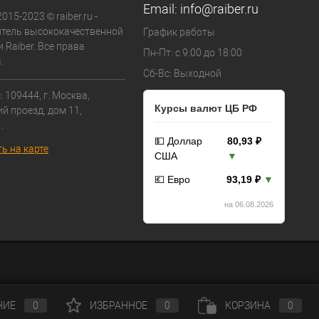
Email:
info@raiber.ru
015-2023 © raiber.ru -
тель высококачественной
График работы
 Raiber. Все права
Пн-Пт: с 9:00 до 18:00
.
Сб-Вс: Выходной
 109444, г. Москва,
Курсы валют ЦБ РФ
й проезд, дом 11,
.
💵 Доллар
80,93 ₽
ь на карте
США
▼
💶 Евро
93,19 ₽
▼
на 06.08.2026
НИЕ
0
ИЗБРАННОЕ
0
КОРЗИНА
0