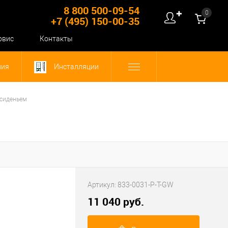
8 800 500-09-54
0
✚
+7 (495) 150-00-35
рвис
Контакты
ния
Инсталляции
 сиденьем
Артикул:
833-0031-P-T-GW
11 040 руб.