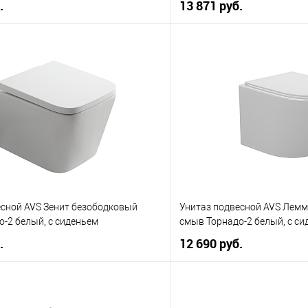
.
13 871 руб.
В корзину
В корз
 клик
К сравнению
Купить в 1 клик
е
В наличии
В избранное
есной AVS Зенит безободковый
Унитаз подвесной AVS Лем
-2 белый, с сиденьем
смыв Торнадо-2 белый, с си
.
12 690 руб.
В корзину
В корз