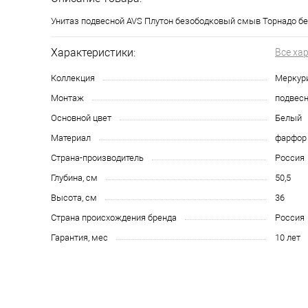
Унитаз подвесной AVS Плутон безободковый смыв Торнадо бе
Характеристики:
Все ха
Коллекция
Меркур
Монтаж
подвес
Основной цвет
Белый
Материал
фарфор
Страна-производитель
Россия
Глубина, см
50,5
Высота, см
36
Страна происхождения бренда
Россия
Гарантия, мес
10 лет