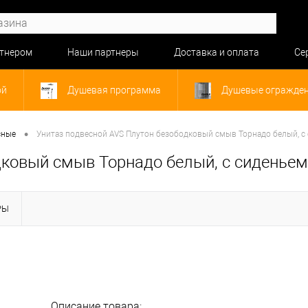
ртнером
Наши партнеры
Доставка и оплата
Се
ой
Душевая программа
Душевые огражде
•
сные
Унитаз подвесной AVS Плутон безободковый смыв Торнадо белый, с
дковый смыв Торнадо белый, с сиденьем
РЫ
Описание товара: