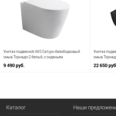
Купить в 1 клик
К сравнению
Купить в 1
В избранное
В наличии
В избранно
Унитаз подвесной AVS Сатурн безободковый
Унитаз подв
смыв Торнадо-2 белый, с сиденьем
смыв Торнад
9 490 руб.
22 650 руб
В корзину
Купить в 1 клик
К сравнению
Купить в 1
В избранное
В наличии
В избранно
Каталог
Наши предложен