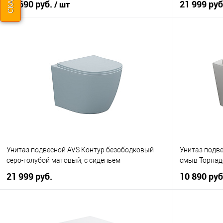
15 690 руб.
21 999 руб
/ шт
В корзину
Купить в 1
Купить в 1 клик
К сравнению
В избранно
В избранное
Под заказ
Унитаз подвесной AVS Контур безободковый
Унитаз подв
серо-голубой матовый, с сиденьем
смыв Торнадо
21 999 руб.
10 890 руб
В корзину