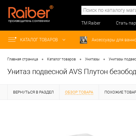
ТМ Raiber
Стать па
КАТАЛОГ ТОВАРОВ
Аксессуары для ванн
•
•
•
Главная страница
Каталог товаров
Унитазы
Унитазы подве
Унитаз подвесной AVS Плутон безобо
ВЕРНУТЬСЯ В РАЗДЕЛ
ОБЗОР ТОВАРА
ПОХОЖИЕ ТОВА