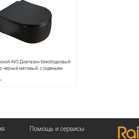
 клик
К сравнению
Купить в 1 клик
е
В наличии
В избранное
есной AVS Диапазон безободковый
о черный матовый, с сиденьем
.
В корзину
 клик
К сравнению
е
В наличии
ия
Помощь и сервисы