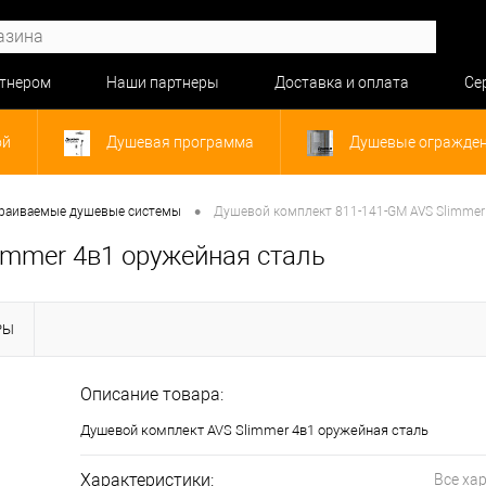
ртнером
Наши партнеры
Доставка и оплата
Се
ой
Душевая программа
Душевые огражде
•
раиваемые душевые системы
Душевой комплект 811-141-GM AVS Slimmer
immer 4в1 оружейная сталь
РЫ
Описание товара:
Душевой комплект AVS Slimmer 4в1 оружейная сталь
Характеристики:
Все ха