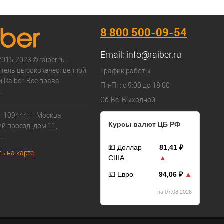
8 800 500-09-54
Email:
info@raiber.ru
015-2023 © raiber.ru -
тель высококачественной
График работы
 Raiber. Все права
Пн-Пт: с 9:00 до 18:00
.
Сб-Вс: Выходной
 109444, г. Москва,
Курсы валют ЦБ РФ
й проезд, дом 11,
.
💵 Доллар
81,41 ₽
ь на карте
США
▲
💶 Евро
94,06 ₽
▲
на 07.08.2026