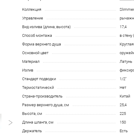
Коллекция
Slimme
Управление
рычаж
Вид излива (длина, высота)
17,4
Способ монтажа
в стену
Форма верхнего душа
Круглая
Основной цвет
оружейн
Материал
Латунь
Излив
фиксир
Стандарт подводки
1/2"
Термостатическй
Нет
Страна-производитель
Китай
Размер верхнего душа, см
25,4
Высота, см
225
Длина шланга, см
150
Держатель
Есть