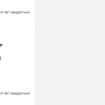
nt 4в1 квадратный,
ину
К сравнению
В наличии
nt 4в1 квадратный,