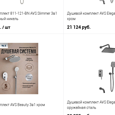
лект 811-121-BN AVS Slimmer 3в1
Душевой комплект AVS Elega
ный никель
хром
б.
21 124 руб.
/ шт
В корз
В корзину
Купить в 1 клик
 клик
К сравнению
В избранное
е
В наличии
Душевой комплект AVS Elega
плект AVS Beauty 3в1 хром
оружейная сталь