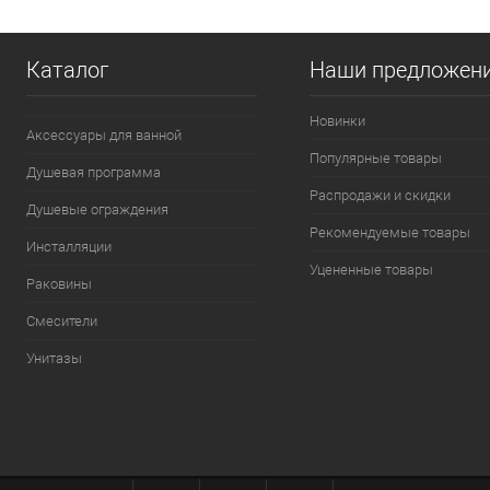
Купить в 1 клик
К сравнению
Купить в 1
В избранное
В наличии
В избранно
Каталог
Наши предложен
Новинки
Аксессуары для ванной
Популярные товары
Душевая программа
Распродажи и скидки
Душевые ограждения
Рекомендуемые товары
Инсталляции
Уцененные товары
Раковины
Смесители
Унитазы