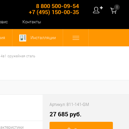
8 800 500-09-54
0
✚
+7 (495) 150-00-35
рвис
Контакты
ния
Инсталляции
 4в1 оружейная сталь
Артикул:
811-141-GM
27 685 руб.
рактеристики