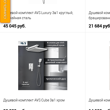
Душевой комплект AVS Luxury 3в1 круглый,
Душевой комп
оружейная сталь
браширован
45 045 руб.
21 684 ру
В корзину
Купить в 1 клик
К сравнению
Купить в 1
В избранное
В наличии
В избранно
Душевой комплект AVS Cube 3в1 хром
Душевой ком