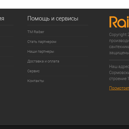
 клик
К сравнению
е
В наличии
ия
Помощь и сервисы
ТМ Raiber
Copyright 2
производи
Стать партнером
сантехники
Наши партнеры
защищены
Доставка и оплата
Наш адрес:
Сервис
Cормовски
строение 1
Контакты
Посмотрет