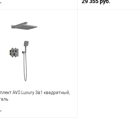
.
29 355 руб.
В корзину
В корз
 клик
К сравнению
Купить в 1 клик
е
В наличии
В избранное
лект AVS Luxury 3в1 квадратный,
таль
.
В корзину