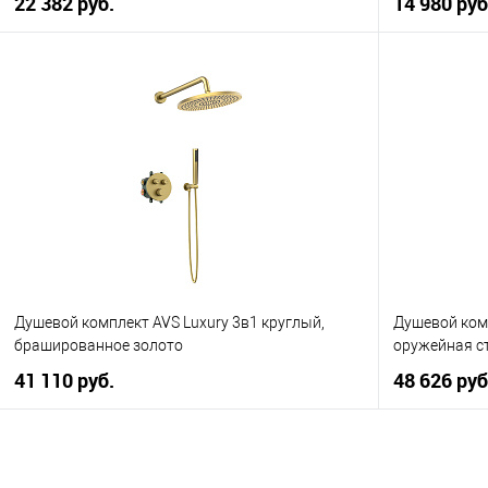
22 382 руб.
14 980 руб
В корзину
Купить в 1 клик
К сравнению
Купить в 1
В избранное
В наличии
В избранно
Душевой комплект AVS Luxury 3в1 круглый,
Душевой комп
брашированное золото
оружейная с
41 110 руб.
48 626 руб
В корзину