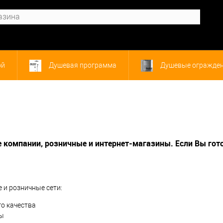
ой
Душевая программа
Душевые огражде
Унитазы
е компании, розничные и интернет-магазины.
Если Вы гот
 и розничные сети:
о качества
ты