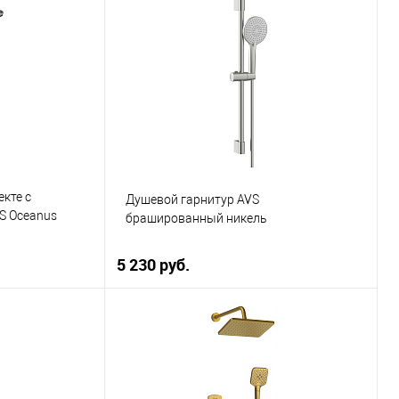
ну
В корзину
К сравнению
Купить в 1 клик
К сравнению
В наличии
В избранное
В наличии
кте с
Душевой гарнитур AVS
S Oceanus
брашированный никель
5 230 руб.
ну
В корзину
К сравнению
Купить в 1 клик
К сравнению
В наличии
В избранное
В наличии