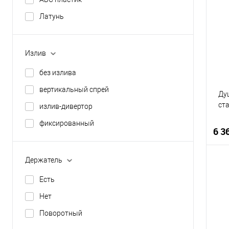
К
Латунь
В
Излив
без излива
вертикальный спрей
Ду
ст
излив-дивертор
фиксированный
6 3
Держатель
Есть
К
Нет
В
Поворотный