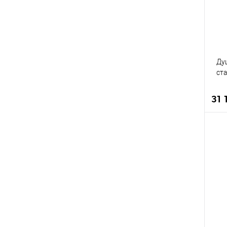
Ду
ст
31 
К
В