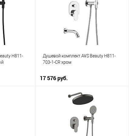
К сравнению
Купить в 1 клик
К сравнению
В наличии
В избранное
В наличии
eauty Н811-
Душевой комплект AVS Beauty Н811-
ый
703-1-CR хром
17 576 руб.
ну
В корзину
К сравнению
Купить в 1 клик
К сравнению
В наличии
В избранное
В наличии