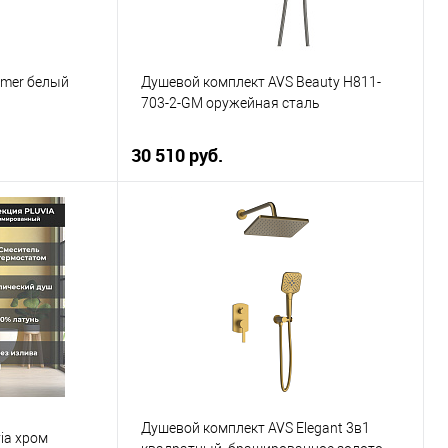
mmer белый
Душевой комплект AVS Beauty Н811-
703-2-GM оружейная сталь
30 510 руб.
ну
В корзину
К сравнению
Купить в 1 клик
К сравнению
В наличии
В избранное
В наличии
Душевой комплект AVS Elegant 3в1
ia хром