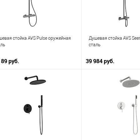
шевая стойка AVS Pulse оружейная
Душевая стойка AVS Se
аль
сталь
189 руб.
39 984 руб.
В корзину
В корзи
упить в 1 клик
К сравнению
Купить в 1 клик
 избранное
В наличии
В избранное