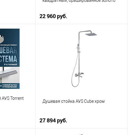
квадратный, брашированное золото
22 960 руб.
ну
В корзину
К сравнению
Купить в 1 клик
К сравнению
В наличии
В избранное
В наличии
 AVS Torrent
Душевая стойка AVS Cube хром
27 894 руб.