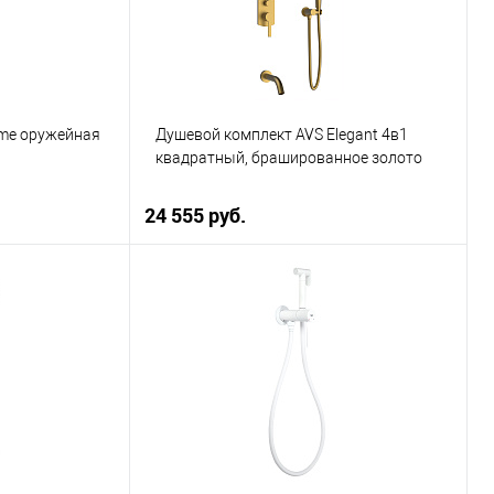
eme оружейная
Душевой комплект AVS Elegant 4в1
квадратный, брашированное золото
24 555 руб.
ну
В корзину
К сравнению
Купить в 1 клик
К сравнению
В наличии
В избранное
В наличии