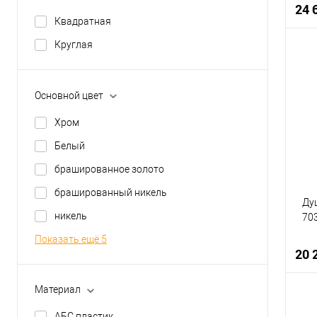
24 
Квадратная
Круглая
К
Основной цвет
В
Хром
Белый
брашированное золото
брашированный никель
Ду
никель
70
Показать ещё 5
20 
Материал
АБС пластик