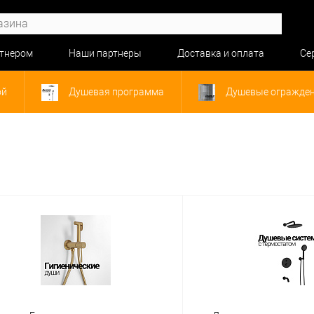
ртнером
Наши партнеры
Доставка и оплата
Се
ой
Душевая программа
Душевые огражде