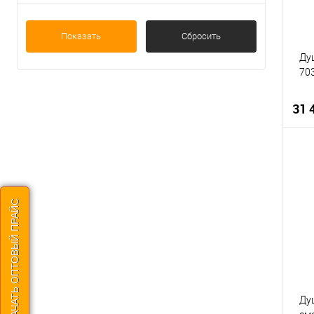
Показать
Сбросить
Ду
70
31 
К
СКАЧАТЬ ОПТОВЫЙ ПРАЙС
В
Душ