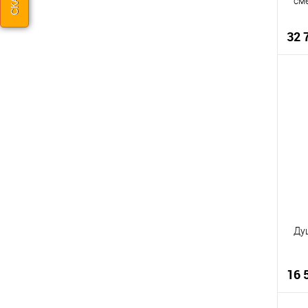
см
32 
К
В
Ду
16 