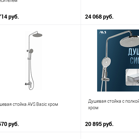
есителем
714 руб.
24 068 руб.
В корзину
В корзи
упить в 1 клик
К сравнению
Купить в 1 клик
 избранное
В наличии
В избранное
Душевая стойка с полкой
шевая стойка AVS Basic хром
хром
570 руб.
20 895 руб.