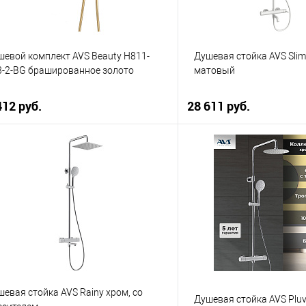
шевой комплект AVS Beauty Н811-
Душевая стойка AVS Sli
3-2-BG брашированное золото
матовый
412 руб.
28 611 руб.
В корзину
В корзи
упить в 1 клик
К сравнению
Купить в 1 клик
 избранное
В наличии
В избранное
евая стойка AVS Rainy хром, со
Душевая стойка AVS Pluv