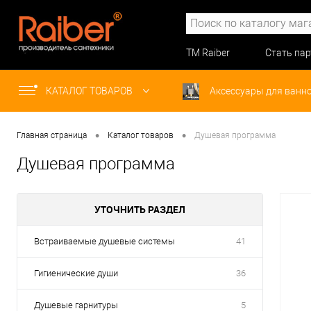
ТМ Raiber
Стать па
КАТАЛОГ ТОВАРОВ
Аксессуары для ванн
•
•
Главная страница
Каталог товаров
Душевая программа
Душевая программа
УТОЧНИТЬ РАЗДЕЛ
Встраиваемые душевые системы
41
Гигиенические души
36
Душевые гарнитуры
5