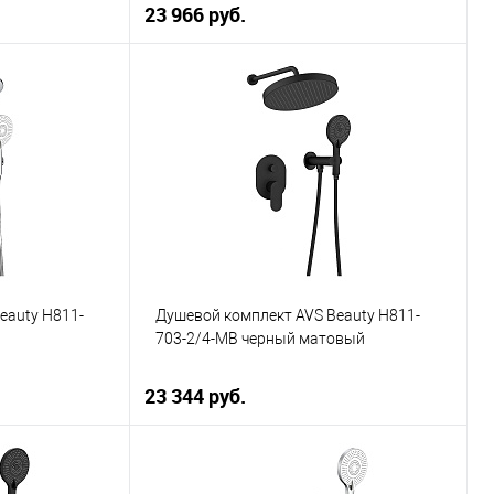
23 966 руб.
ну
В корзину
К сравнению
Купить в 1 клик
К сравнению
В наличии
В избранное
В наличии
eauty Н811-
Душевой комплект AVS Beauty Н811-
703-2/4-MB черный матовый
23 344 руб.
ну
В корзину