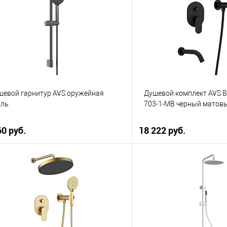
упить в 1 клик
К сравнению
Купить в 1 клик
 избранное
В наличии
В избранное
шевой гарнитур AVS оружейная
Душевой комплект AVS B
аль
703-1-MB черный матов
60 руб.
18 222 руб.
В корзину
В корзи
упить в 1 клик
К сравнению
Купить в 1 клик
 избранное
В наличии
В избранное