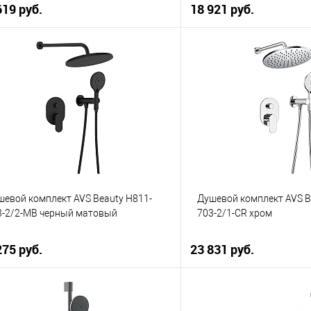
619 руб.
18 921 руб.
В корзину
В корзи
упить в 1 клик
К сравнению
Купить в 1 клик
 избранное
В наличии
В избранное
шевой комплект AVS Beauty Н811-
Душевой комплект AVS B
3-2/2-MB черный матовый
703-2/1-CR хром
275 руб.
23 831 руб.
В корзину
В корзи