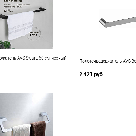
 клик
К сравнению
Купить в 1 клик
е
В наличии
В избранное
жатель AVS Swart, 60 см, черный
Полотенцедержатель AVS Be
2 421 руб.
В корзину
В корз
 клик
К сравнению
Купить в 1 клик
е
В наличии
В избранное