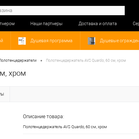
ртнером
Наши партнеры
Доставка и оплата
Се
ой
Душевая программа
Душевые огражде
•
Полотенцедержатели
Полотенцедержатель AVS Quardo, 60 см, хром
м, хром
РЫ
Описание товара:
Полотенцедержатель AVS Quardo, 60 см, хром