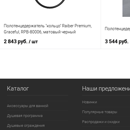
Полотенцедержатель "кольцо" Raiber Premium,
Полотенцедер
Graceful, RPB-80006, матовый черный
2 843 руб.
3 544 руб.
/ шт
В корзину
Купить в 1
Купить в 1 клик
К сравнению
В избранно
В избранное
В наличии
Каталог
Наши предложен
Новинки
Аксессуары для ванной
Популярные товары
Душевая программа
Распродажи и скидки
Душевые ограждения