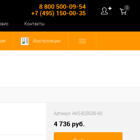
8 800 500-09-54
0
✚
+7 (495) 150-00-35
рвис
Контакты
ния
Инсталляции
Артикул:
AVS-829036-60
4 736 руб.