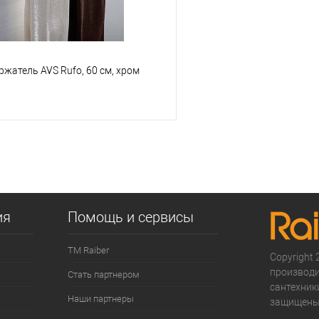
жатель AVS Rufo, 60 см, хром
В корзину
 клик
К сравнению
е
В наличии
ия
Помощь и сервисы
ТМ Raiber
Copyright 2
производи
Стать партнером
сантехники
Наши партнеры
защищены