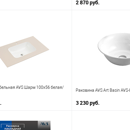
2 870 руб.
В корзину
В корз
 клик
К сравнению
Купить в 1 клик
е
В наличии
В избранное
бельная AVS Шарм 100x56 белая/
Раковина AVS Art Basin AVS
.
3 230 руб.
В корзину
В корз