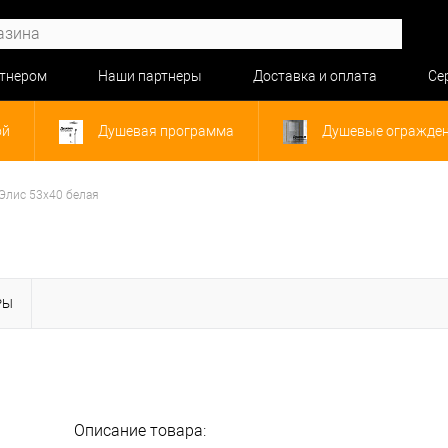
ртнером
Наши партнеры
Доставка и оплата
Се
ой
Душевая программа
Душевые огражде
Элис 53x40 белая
РЫ
Описание товара: