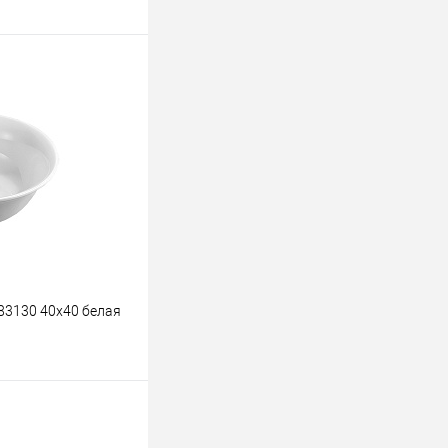
ину
К сравнению
В наличии
-83130 40х40 белая
ину