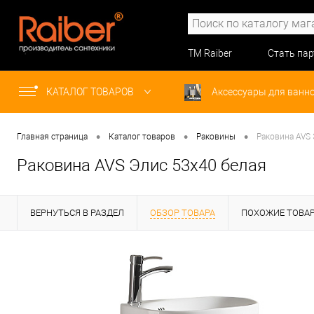
ТМ Raiber
Стать па
КАТАЛОГ ТОВАРОВ
Аксессуары для ванн
•
•
•
Главная страница
Каталог товаров
Раковины
Раковина AVS 
Раковина AVS Элис 53x40 белая
ВЕРНУТЬСЯ В РАЗДЕЛ
ОБЗОР ТОВАРА
ПОХОЖИЕ ТОВА