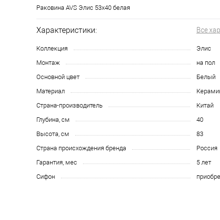
Раковина AVS Элис 53x40 белая
Характеристики:
Все ха
Коллекция
Элис
Монтаж
на пол
Основной цвет
Белый
Материал
Керами
Страна-производитель
Китай
Глубина, см
40
Высота, см
83
Страна происхождения бренда
Россия
Гарантия, мес
5 лет
Сифон
приобре