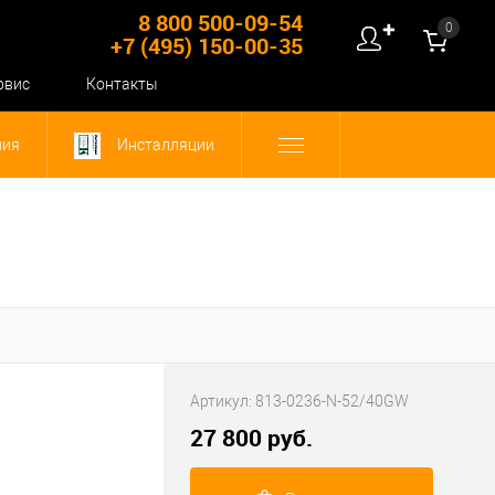
8 800 500-09-54
0
✚
+7 (495) 150-00-35
рвис
Контакты
ния
Инсталляции
Артикул:
813-0236-N-52/40GW
27 800 руб.