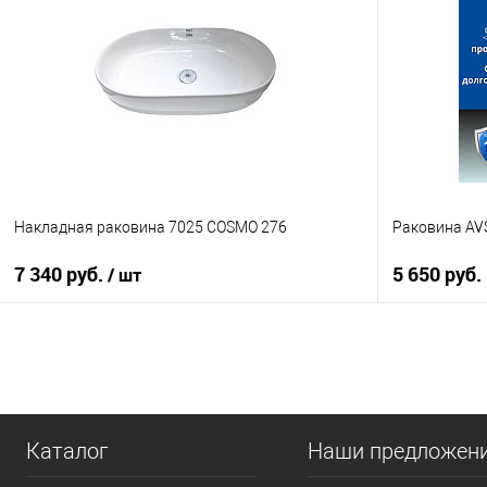
Купить в 1 клик
К сравнению
Купить в 1
В избранное
В наличии
В избранно
Накладная раковина 7025 COSMO 276
Раковина AV
7 340 руб.
5 650 руб.
/ шт
В корзину
Купить в 1
Купить в 1 клик
К сравнению
В избранно
В избранное
Под заказ
Каталог
Наши предложен