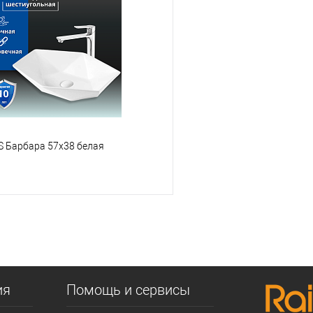
 клик
К сравнению
Купить в 1 клик
е
В наличии
В избранное
S Барбара 57х38 белая
В корзину
 клик
К сравнению
е
В наличии
ия
Помощь и сервисы