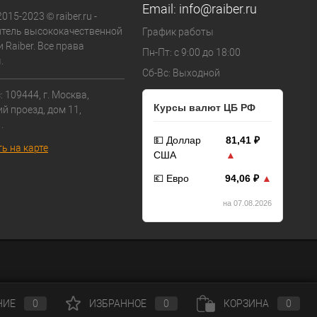
Email:
info@raiber.ru
015-2023 © raiber.ru -
тель высококачественной
График работы
 Raiber. Все права
Пн-Пт: с 9:00 до 18:00
.
Сб-Вс: Выходной
 109444, г. Москва,
Курсы валют ЦБ РФ
й проезд, дом 11,
.
💵 Доллар
81,41 ₽
ь на карте
США
▲
💶 Евро
94,06 ₽
▲
на 07.08.2026
НИЕ
0
ИЗБРАННОЕ
0
КОРЗИНА
0