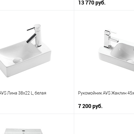
13 770 руб.
В корзину
В корз
 клик
К сравнению
Купить в 1 клик
е
В наличии
В избранное
VS Лина 38х22 L, белая
Рукомойник AVS Жаклин 45х
7 200 руб.
В корзину
В корз