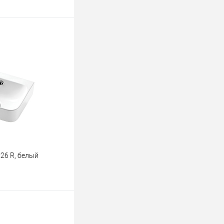
ину
К сравнению
В наличии
26 R, белый
ину