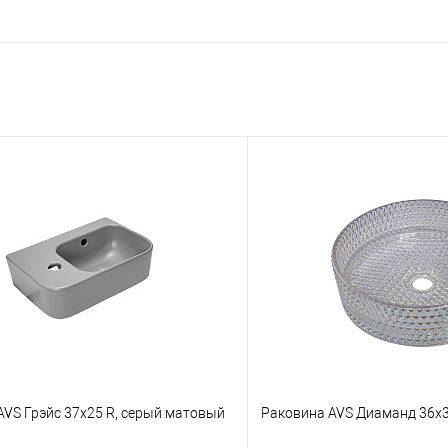
AVS Грэйс 37x25 R, серый матовый
Раковина AVS Диаманд 36x3