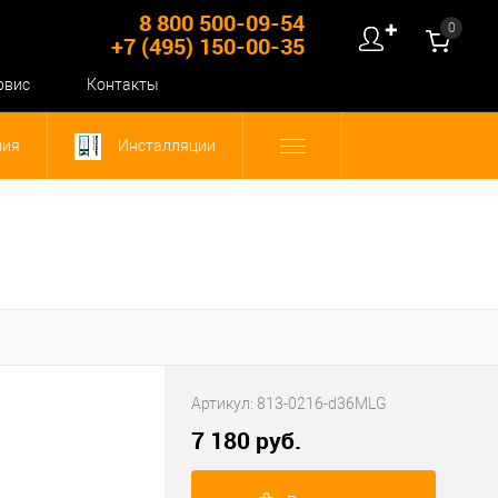
8 800 500-09-54
0
✚
+7 (495) 150-00-35
рвис
Контакты
ния
Инсталляции
Артикул:
813-0216-d36MLG
7 180 руб.