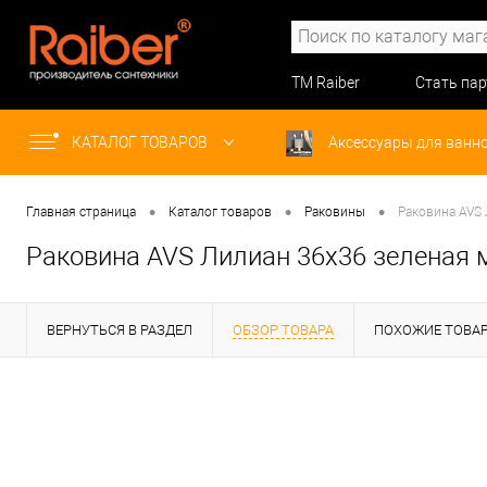
ТМ Raiber
Стать па
КАТАЛОГ ТОВАРОВ
Аксессуары для ванн
•
•
•
Главная страница
Каталог товаров
Раковины
Раковина AVS 
Раковина AVS Лилиан 36x36 зеленая 
ВЕРНУТЬСЯ В РАЗДЕЛ
ОБЗОР ТОВАРА
ПОХОЖИЕ ТОВА