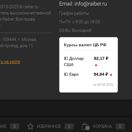
Email:
info@raiber.ru
015-2023 © raiber.ru -
тель высококачественной
График работы
 Raiber. Все права
Пн-Пт: с 9:00 до 18:00
.
Сб-Вс: Выходной
 109444, г. Москва,
Курсы валют ЦБ РФ
й проезд, дом 11,
.
💵 Доллар
82,17 ₽
ь на карте
США
▲
💶 Евро
94,84 ₽
▲
на 08.08.2026
НИЕ
0
ИЗБРАННОЕ
0
КОРЗИНА
0