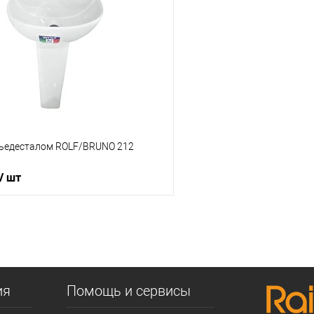
 клик
К сравнению
Купить в 1 клик
е
В наличии
В избранное
пьедесталом ROLF/BRUNO 212
/ шт
В корзину
 клик
К сравнению
е
Под заказ
ия
Помощь и сервисы