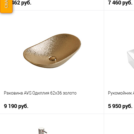
11 462 руб.
7 460 руб.
В корзину
Купить в 1 клик
К сравнению
Купить в 1
В избранное
В наличии
В избранно
Раковина AVS Одиллия 62x36 золото
Рукомойник A
9 190 руб.
5 950 руб.
В корзину