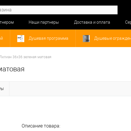
ртнером
Наши партнеры
Доставка и оплата
Се
ой
Душевая программа
Душевые огражде
Лилиан 36x36 зеленая матовая
матовая
РЫ
Описание товара: