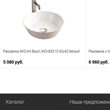
Купить в 1 клик
К сравнению
Купить в 1
В избранное
В наличии
В избранно
Раковина AVS Art Basin AVS-83215 42х42 белый
Раковина с 
5 080 руб.
6 960 руб.
В корзину
Купить в 1 клик
К сравнению
Купить в 1
В избранное
В наличии
В избранно
Каталог
Наши предложен