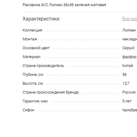
Раковина AVS Лилиан 36x36 зеленая матовая
Характеристики:
Все ха
Коллекция
Лилиан
Монтаж
накладн
Основной цвет
Серый
Материал
фарфор
Страна-производитель
Китай
Глубина, см
36
Высота, см
13,7
Страна происхождения бренда
Россия
Гарантия, мес
5 лет
Сифон
приобре