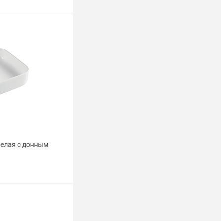
белая с донным
ину