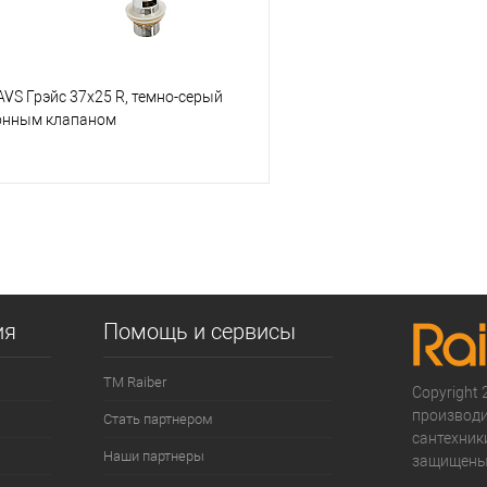
VS Грэйс 37x25 R, темно-серый
онным клапаном
В корзину
 клик
К сравнению
е
В наличии
ия
Помощь и сервисы
ТМ Raiber
Copyright 2
производи
Стать партнером
сантехники
Наши партнеры
защищены