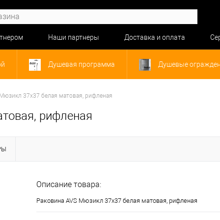
ртнером
Наши партнеры
Доставка и оплата
Се
ой
Душевая программа
Душевые огражде
 Мюзикл 37x37 белая матовая, рифленая
атовая, рифленая
РЫ
Описание товара:
Раковина AVS Мюзикл 37x37 белая матовая, рифленая