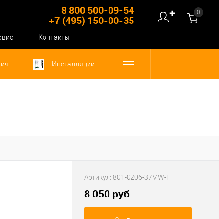
8 800 500-09-54
0
✚
+7 (495) 150-00-35
рвис
Контакты
ния
Инсталляции
Артикул:
801-0206-37MW-F
8 050 руб.