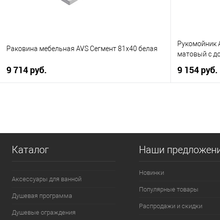
Рукомойник A
Раковина мебельная AVS Сегмент 81x40 белая
матовый с д
9 714 руб.
9 154 руб.
В корзину
Купить в 1 клик
К сравнению
Купить в 1
В избранное
В наличии
В избранно
Каталог
Наши предложен
Новинки
Аксессуары для ванной
Популярные товары
Душевая программа
Распродажи и скидки
Душевые ограждения