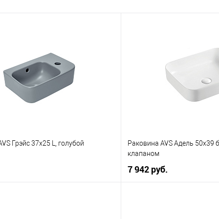
VS Грэйс 37x25 L, голубой
Раковина AVS Адель 50x39 
клапаном
7 942 руб.
В корзину
В корз