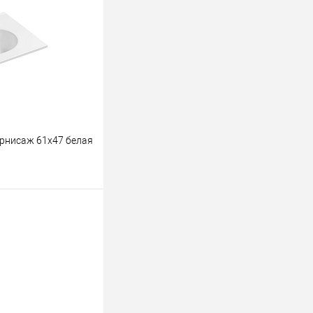
К сравнению
В наличии
рнисаж 61х47 белая
ину
К сравнению
В наличии