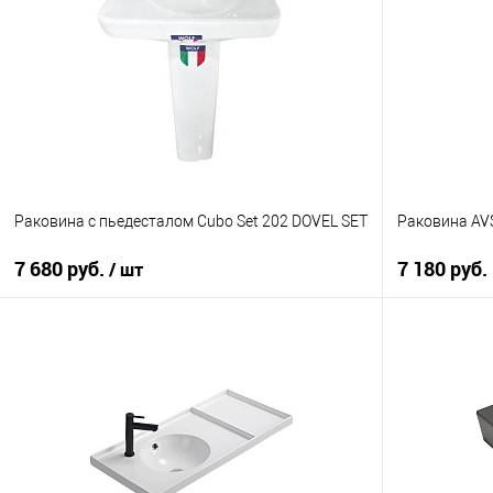
Купить в 1
Купить в 1 клик
К сравнению
В избранно
В избранное
Под заказ
Раковина с пьедесталом Cubo Set 202 DOVEL SET
Раковина AV
7 680 руб.
7 180 руб.
/ шт
В корзину
Купить в 1
Купить в 1 клик
К сравнению
В избранно
В избранное
Под заказ