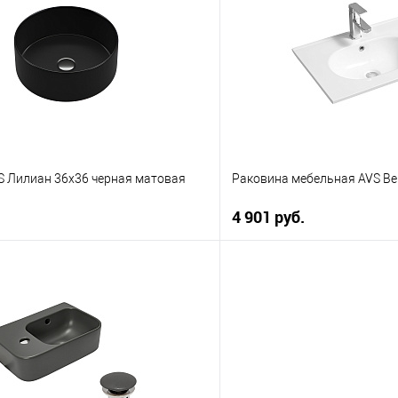
 клик
К сравнению
Купить в 1 клик
е
В наличии
В избранное
S Лилиан 36x36 черная матовая
Раковина мебельная AVS Ве
4 901 руб.
В корзину
В корз
 клик
К сравнению
Купить в 1 клик
е
В наличии
В избранное