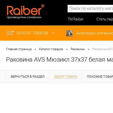
ТМ Raiber
Стать па
КАТАЛОГ ТОВАРОВ
Аксессуары для ванн
•
•
•
Главная страница
Каталог товаров
Раковины
Раковина AVS
Раковина AVS Мюзикл 37x37 белая м
ВЕРНУТЬСЯ В РАЗДЕЛ
ОБЗОР ТОВАРА
ПОХОЖИЕ ТОВА