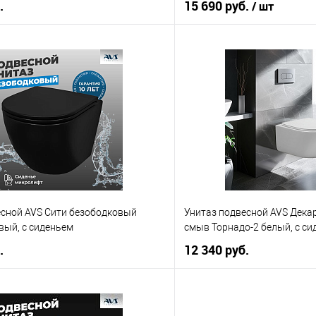
.
15 690 руб.
/ шт
В корзину
В корз
 клик
К сравнению
Купить в 1 клик
е
В наличии
В избранное
есной AVS Сити безободковый
Унитаз подвесной AVS Дека
вый, с сиденьем
смыв Торнадо-2 белый, с си
.
12 340 руб.
В корзину
В корз