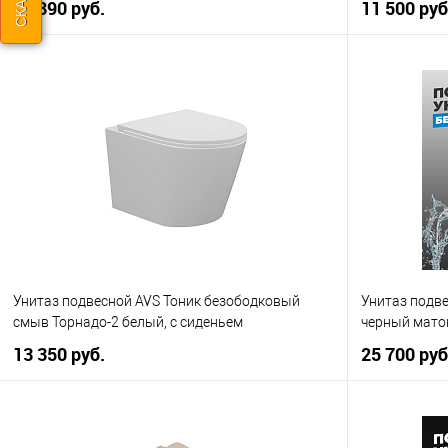
10 890 руб.
11 500 руб
В корзину
Купить в 1 клик
К сравнению
Купить в 1
В избранное
В наличии
В избранно
Унитаз подвесной AVS Тоник безободковый
Унитаз подв
смыв Торнадо-2 белый, с сиденьем
черный мато
13 350 руб.
25 700 руб
В корзину