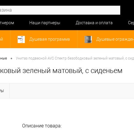
ртнером
Наши партнеры
Доставка и оплата
Се
ой
Душевая программа
Душевые огражде
•
сные
Унитаз подвесной AVS Спектр безободковый зеленый матовый, с си
дковый зеленый матовый, с сиденьем
РЫ
Описание товара: