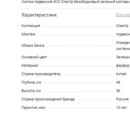
Унитаз подвесной AVS Спектр безободковый зеленый матовый
Характеристики:
Все ха
Коллекция
Спектр
Монтаж
подвес
Опреде
Объем бачка
систем
Основной цвет
Зелёны
Материал
фарфор
Страна-производитель
Китай
Глубина, см
49
Высота, см
36
Страна происхождения бренда
Россия
Гарантия, мес
10 лет