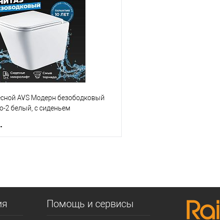
 клик
К сравнению
Купить в 1 клик
е
В наличии
В избранное
есной AVS Модерн безободковый
-2 белый, с сиденьем
.
В корзину
 клик
К сравнению
е
В наличии
ия
Помощь и сервисы