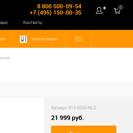
8 800 500-09-54
0
✚
+7 (495) 150-00-35
рвис
Контакты
ния
Инсталляции
деньем
Артикул:
813-0005-MLG
21 999 руб.