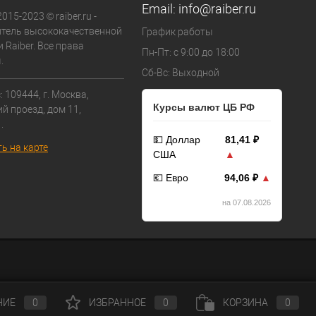
Email:
info@raiber.ru
015-2023 © raiber.ru -
тель высококачественной
График работы
 Raiber. Все права
Пн-Пт: с 9:00 до 18:00
.
Сб-Вс: Выходной
 109444, г. Москва,
Курсы валют ЦБ РФ
й проезд, дом 11,
.
💵 Доллар
81,41 ₽
ь на карте
США
▲
💶 Евро
94,06 ₽
▲
на 07.08.2026
НИЕ
0
ИЗБРАННОЕ
0
КОРЗИНА
0