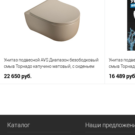
Купить в 1 клик
К сравнению
Купить в 1
В избранное
В наличии
В избранно
Унитаз подвесной AVS Диапазон безободковый
Унитаз подв
смыв Торнадо капучино матовый, с сиденьем
смыв Торнадо
22 650 руб.
16 489 руб
В корзину
Купить в 1 клик
К сравнению
Купить в 1
В избранное
В наличии
В избранно
Каталог
Наши предложен