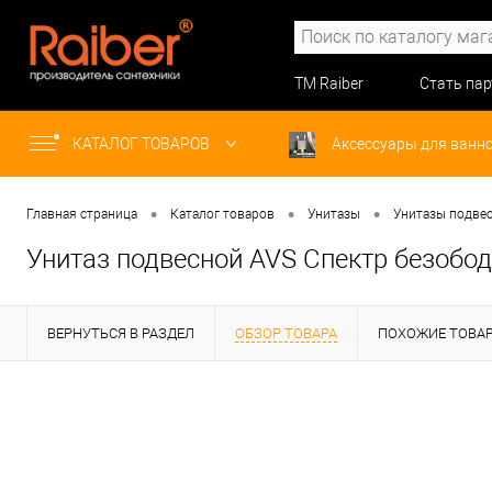
ТМ Raiber
Стать па
КАТАЛОГ ТОВАРОВ
Аксессуары для ванн
•
•
•
Главная страница
Каталог товаров
Унитазы
Унитазы подве
Унитаз подвесной AVS Спектр безобо
ВЕРНУТЬСЯ В РАЗДЕЛ
ОБЗОР ТОВАРА
ПОХОЖИЕ ТОВА