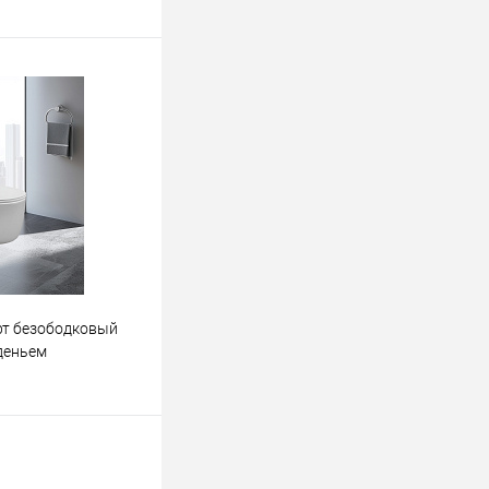
ину
К сравнению
Под заказ
рт безободковый
деньем
ину