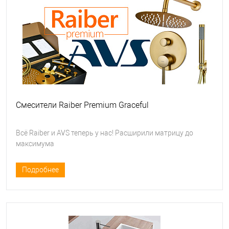
Смесители Raiber Premium Graceful
Всё Raiber и AVS теперь у нас! Расширили матрицу до
максимума
Подробнее