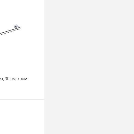
ину
К сравнению
В наличии
, 90 см, хром
ину
К сравнению