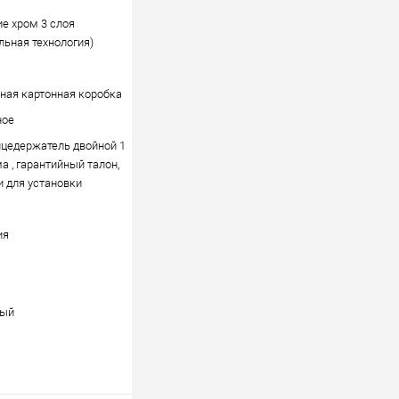
е хром 3 слоя
льная технология)
ая картонная коробка
ное
цедержатель двойной 1
ма , гарантийный талон,
 для установки
ия
ный
.