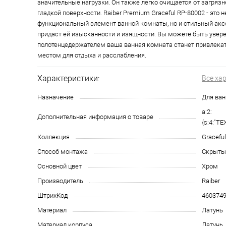
значительные нагрузки. Он также легко очищается от загрязн
гладкой поверхности. Raiber Premium Graceful RP-80002 - это н
функциональный элемент ванной комнаты, но и стильный акс
придаст ей изысканности и изящности. Вы можете быть увере
полотенцедержателем ваша ванная комната станет привлек
местом для отдыха и расслабления.
Характеристики:
Все ха
Назначение
Для ва
a:2:
Дополнительная информация о товаре
{s:4:"TE
Коллекция
Graceful
Способ монтажа
Скрыты
Основной цвет
Хром
Производитель
Raiber
ШтрихКод
460374
Материал
Латунь
Материал корпуса
Латунь