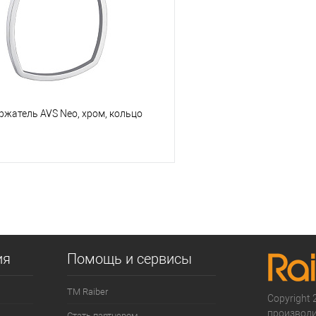
е
В наличии
В избранное
жатель AVS Neo, хром, кольцо
В корзину
 клик
К сравнению
е
В наличии
ия
Помощь и сервисы
ТМ Raiber
Copyright 2
производи
Стать партнером