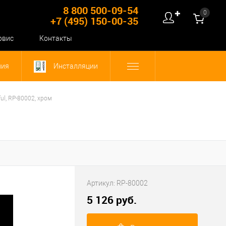
8 800 500-09-54
0
✚
+7 (495) 150-00-35
рвис
Контакты
ния
Инсталляции
ul, RP-80002, хром
Артикул:
RP-80002
5 126 руб.