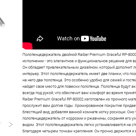
Полотенцедержатель двойной Raiber Premium Graceful RP-800
исполнении - это элегантное и функциональное решение для 
Он обладает привлекательным дизайном, который дополнит
интерьер. Этот полотенцедержатель имеет две планки, что по
на него два полотенца. Это особенно удобно для семей и госте
найдет свое место для повески полотенца. Полотенца будут 
всегда под рукой, что обеспечит вам комфорт во время приня
Raiber Premium Graceful RP-80002 изготовлен из прочного мат
прослужит вам долгие годы. Хромированное покрытие придае
блестящий вид, добавляя ванной комнате нотку роскоши. Оно
полотенцедержатель от коррозии и ржавчины, сохраняя его
видом. Этот полотенцедержатель легко устанавливается на ст
благодаря четырем точкам крепления. Он прочно держится и