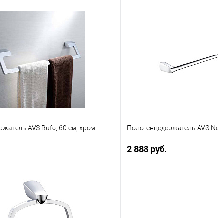
В корзину
В корз
 клик
К сравнению
Купить в 1 клик
е
В наличии
В избранное
жатель AVS Rufo, 60 см, хром
Полотенцедержатель AVS Neo
2 888 руб.
В корзину
В корз
 клик
К сравнению
Купить в 1 клик