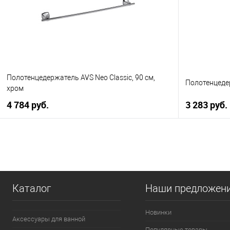
В избранное
В наличии
В избранно
Полотенцедержатель AVS Neo Classic, 90 см,
Полотенцедер
хром
4 784 руб.
3 283 руб.
В корзину
Купить в 1 клик
К сравнению
Купить в 1
В избранное
В наличии
В избранно
Каталог
Наши предложен
Новинки
Аксессуары для ванной
Популярные товары