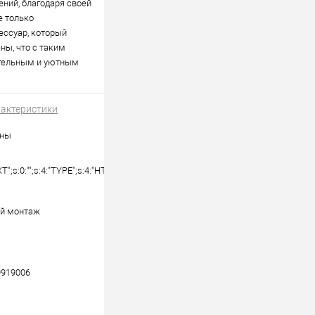
ений, благодаря своей
е только
ессуар, который
ны, что с таким
ательным и уютным
рактеристики
нны
XT";s:0:"";s:4:"TYPE";s:4:"HTML";}
й монтаж
9919006