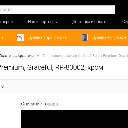
ртнером
Наши партнеры
Доставка и оплата
Се
ой
Душевая программа
Душевые огражде
•
Полотенцедержатели
Полотенцедержатель двойной Raiber Premium, Gracef
emium, Graceful, RP-80002, хром
РЫ
Описание товара