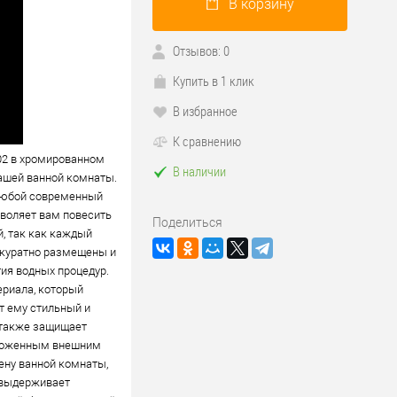
В корзину
Отзывов: 0
Купить в 1 клик
В избранное
К сравнению
02 в хромированном
В наличии
вашей ванной комнаты.
 любой современный
зволяет вам повесить
Поделиться
й, так как каждый
аккуратно размещены и
тия водных процедур.
ериала, который
т ему стильный и
 также защищает
 ухоженным внешним
ену ванной комнаты,
 выдерживает