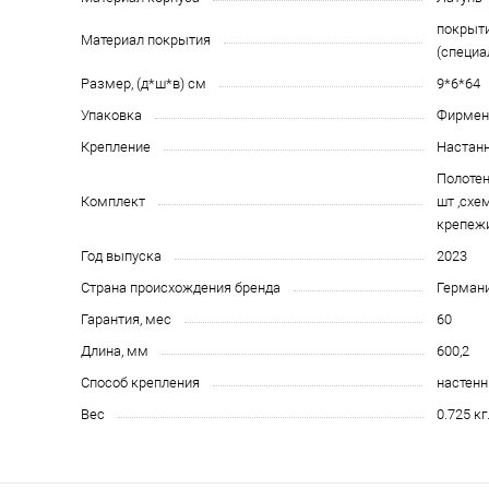
покрыти
Материал покрытия
(специа
Размер, (д*ш*в) см
9*6*64
Упаковка
Фирменн
Крепление
Настан
Полотен
Комплект
шт ,схе
крепежи
Год выпуска
2023
Страна происхождения бренда
Герман
Гарантия, мес
60
Длина, мм
600,2
Способ крепления
настен
Вес
0.725 кг