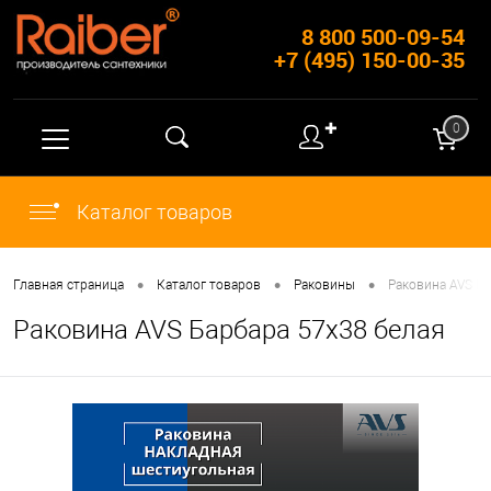
8 800 500-09-54
+7 (495) 150-00-35
✚
0
Каталог товаров
•
•
•
Главная страница
Каталог товаров
Раковины
Раковина AVS Ба
Раковина AVS Барбара 57х38 белая