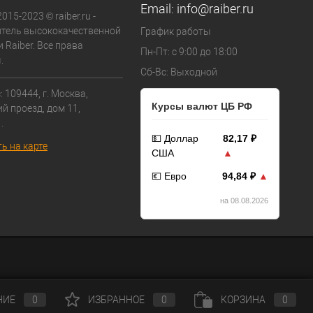
Email:
info@raiber.ru
015-2023 © raiber.ru -
тель высококачественной
График работы
 Raiber. Все права
Пн-Пт: с 9:00 до 18:00
.
Сб-Вс: Выходной
 109444, г. Москва,
Курсы валют ЦБ РФ
й проезд, дом 11,
.
💵 Доллар
82,17 ₽
ь на карте
США
▲
💶 Евро
94,84 ₽
▲
на 08.08.2026
НИЕ
0
ИЗБРАННОЕ
0
КОРЗИНА
0