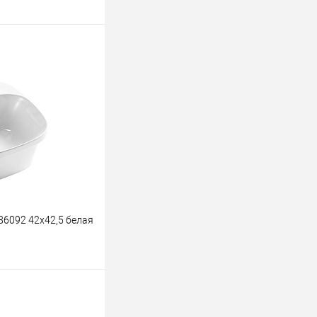
ину
К сравнению
В наличии
-86092 42х42,5 белая
ину