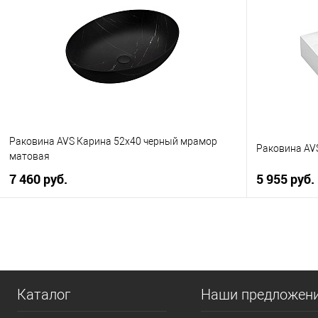
Купить в 1 клик
К сравнению
Купить в 1
В избранное
В наличии
В избранно
Раковина AVS Карина 52x40 черный мрамор
Раковина AVS
матовая
7 460 руб.
5 955 руб.
В корзину
Купить в 1 клик
К сравнению
Купить в 1
В избранное
В наличии
В избранно
Каталог
Наши предложен