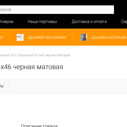
ртнером
Наши партнеры
Доставка и оплата
Се
ой
Душевая программа
Душевые огражде
ельная AVS Гармония 61x46 черная матовая
x46 черная матовая
РЫ
Описание товара: