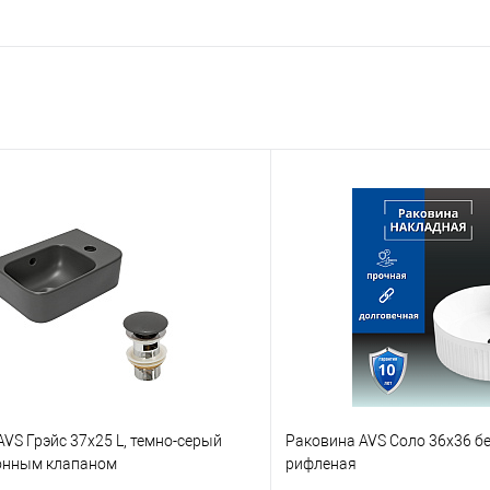
VS Грэйс 37x25 L, темно-серый
Раковина AVS Соло 36x36 б
онным клапаном
рифленая