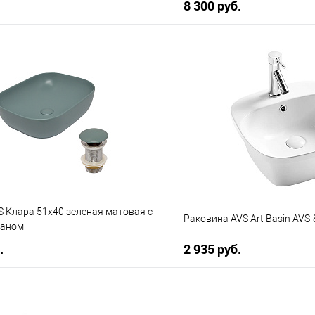
8 300 руб.
В корзину
В корз
 клик
К сравнению
Купить в 1 клик
е
В наличии
В избранное
 Клара 51x40 зеленая матовая с
Раковина AVS Art Basin AVS
паном
.
2 935 руб.
В корзину
В корз