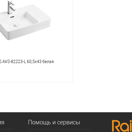
 клик
К сравнению
Купить в 1 клик
е
В наличии
В избранное
 AVS-82223-L 60,5х43 белая
В корзину
 клик
К сравнению
е
В наличии
ия
Помощь и сервисы