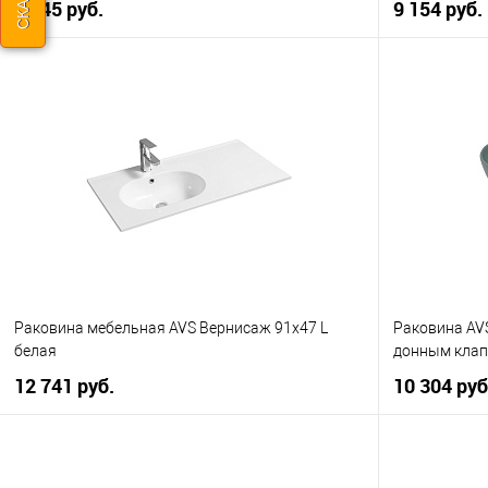
6 545 руб.
9 154 руб.
В корзину
Купить в 1 клик
К сравнению
Купить в 1
В избранное
В наличии
В избранно
Раковина мебельная AVS Вернисаж 91х47 L
Раковина AVS
белая
донным кла
12 741 руб.
10 304 руб
В корзину