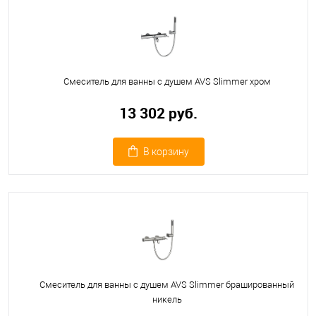
Смеситель для ванны с душем AVS Slimmer хром
13 302 руб.
В корзину
Смеситель для ванны с душем AVS Slimmer брашированный
никель