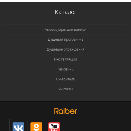
Каталог
Аксессуары для ванной
Душевая программа
Душевые ограждения
Инсталляции
Раковины
Смесители
Унитазы