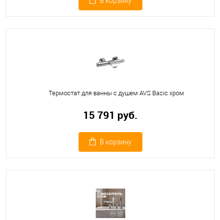
В корзину
Термостат для ванны с душем AVS Basic хром
15 791 руб.
В корзину