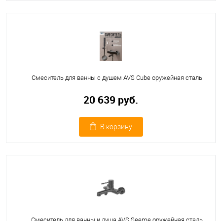
Смеситель для ванны с душем AVS Cube оружейная сталь
20 639 руб.
В корзину
Смеситель для ванны и душа AVS Seeme оружейная сталь