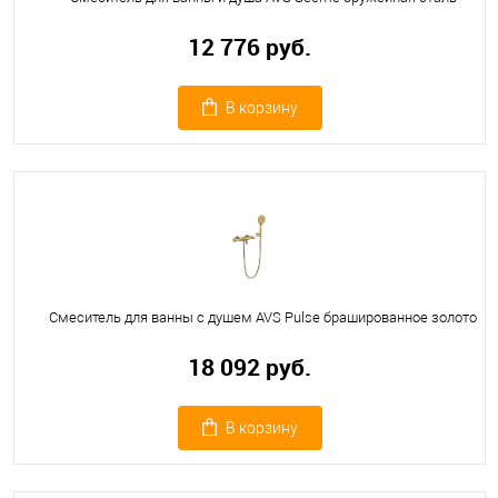
12 776 руб.
В корзину
Смеситель для ванны с душем AVS Pulse брашированное золото
18 092 руб.
В корзину