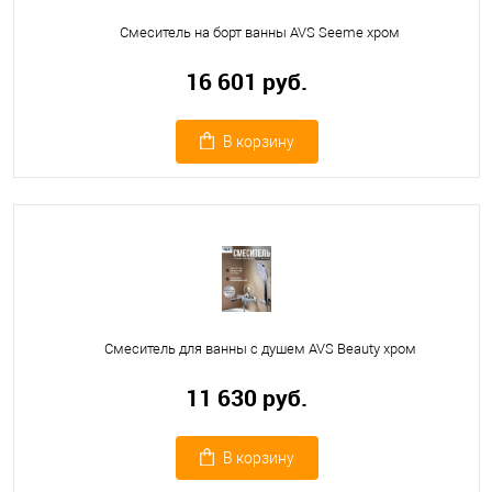
Смеситель на борт ванны AVS Seeme хром
16 601 руб.
В корзину
Смеситель для ванны с душем AVS Beauty хром
11 630 руб.
В корзину