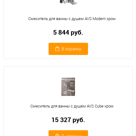
Смеситель для ванны с душем AVS Modern хром
5 844 руб.
В корзину
Смеситель для ванны с душем AVS Cube хром
15 327 руб.